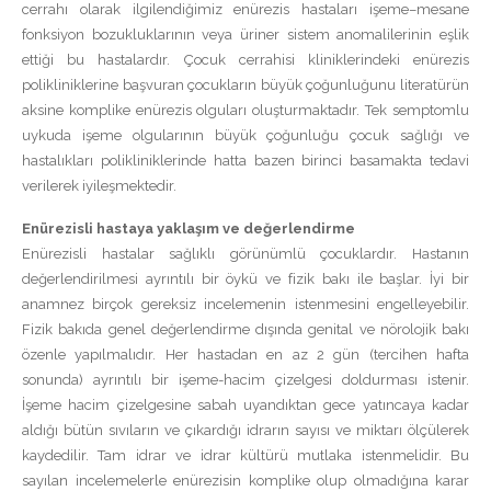
cerrahı olarak ilgilendiğimiz enürezis hastaları işeme–mesane
fonksiyon bozukluklarının veya üriner sistem anomalilerinin eşlik
ettiği bu hastalardır. Çocuk cerrahisi kliniklerindeki enürezis
polikliniklerine başvuran çocukların büyük çoğunluğunu literatürün
aksine komplike enürezis olguları oluşturmaktadır. Tek semptomlu
uykuda işeme olgularının büyük çoğunluğu çocuk sağlığı ve
hastalıkları polikliniklerinde hatta bazen birinci basamakta tedavi
verilerek iyileşmektedir.
Enürezisli hastaya yaklaşım ve değerlendirme
Enürezisli hastalar sağlıklı görünümlü çocuklardır. Hastanın
değerlendirilmesi ayrıntılı bir öykü ve fizik bakı ile başlar. İyi bir
anamnez birçok gereksiz incelemenin istenmesini engelleyebilir.
Fizik bakıda genel değerlendirme dışında genital ve nörolojik bakı
özenle yapılmalıdır. Her hastadan en az 2 gün (tercihen hafta
sonunda) ayrıntılı bir işeme-hacim çizelgesi doldurması istenir.
İşeme hacim çizelgesine sabah uyandıktan gece yatıncaya kadar
aldığı bütün sıvıların ve çıkardığı idrarın sayısı ve miktarı ölçülerek
kaydedilir. Tam idrar ve idrar kültürü mutlaka istenmelidir. Bu
sayılan incelemelerle enürezisin komplike olup olmadığına karar