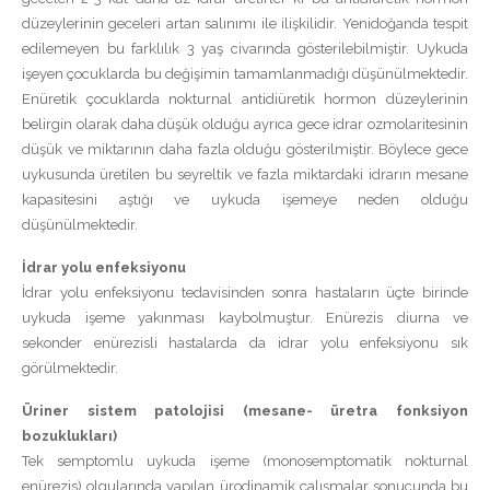
düzeylerinin geceleri artan salınımı ile ilişkilidir. Yenidoğanda tespit
edilemeyen bu farklılık 3 yaş civarında gösterilebilmiştir. Uykuda
işeyen çocuklarda bu değişimin tamamlanmadığı düşünülmektedir.
Enüretik çocuklarda nokturnal antidiüretik hormon düzeylerinin
belirgin olarak daha düşük olduğu ayrıca gece idrar ozmolaritesinin
düşük ve miktarının daha fazla olduğu gösterilmiştir. Böylece gece
uykusunda üretilen bu seyreltik ve fazla miktardaki idrarın mesane
kapasitesini aştığı ve uykuda işemeye neden olduğu
düşünülmektedir.
İdrar yolu enfeksiyonu
İdrar yolu enfeksiyonu tedavisinden sonra hastaların üçte birinde
uykuda işeme yakınması kaybolmuştur. Enürezis diurna ve
sekonder enürezisli hastalarda da idrar yolu enfeksiyonu sık
görülmektedir.
Üriner sistem patolojisi (mesane- üretra fonksiyon
bozuklukları)
Tek semptomlu uykuda işeme (monosemptomatik nokturnal
enürezis) olgularında yapılan ürodinamik çalışmalar sonucunda bu