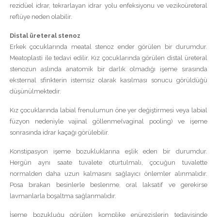
rezidüel idrar, tekrarlayan idrar yolu enfeksiyonu ve vezikoüreteral
reflüye neden olabilir.
Distal üreteral stenoz
Erkek çocuklarında meatal stenoz ender görülen bir durumdur.
Meatoplasti ile tedavi edilir. Kız çocuklarında görülen distal üreteral
stenozun aslında anatomik bir darlık olmadığı işeme sırasında
eksternal sfinkterin istemsiz olarak kasılması sonucu görüldüğü
düşünülmektedir.
Kız çocuklarında labial frenulumun öne yer değiştirmesi veya labial
füzyon nedeniyle vajinal göllenme(vaginal pooling) ve işeme
sonrasında idrar kaçağı görülebilir.
Konstipasyon işeme bozukluklarına eşlik eden bir durumdur.
Hergün aynı saate tuvalete oturtulmalı, çocuğun tuvalette
normalden daha uzun kalmasını sağlayıcı önlemler alınmalıdır.
Posa bırakan besinlerle beslenme, oral laksatif ve gerekirse
lavmanlarla boşaltma sağlanmalıdır.
İşeme bozukluğu görülen komplike enürezislerin tedavisinde