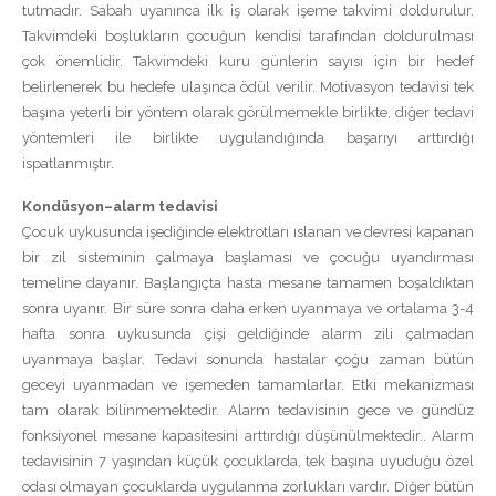
tutmadır. Sabah uyanınca ilk iş olarak işeme takvimi doldurulur.
Takvimdeki boşlukların çocuğun kendisi tarafından doldurulması
çok önemlidir. Takvimdeki kuru günlerin sayısı için bir hedef
belirlenerek bu hedefe ulaşınca ödül verilir. Motivasyon tedavisi tek
başına yeterli bir yöntem olarak görülmemekle birlikte, diğer tedavi
yöntemleri ile birlikte uygulandığında başarıyı arttırdığı
ispatlanmıştır.
Kondüsyon–alarm tedavisi
Çocuk uykusunda işediğinde elektrotları ıslanan ve devresi kapanan
bir zil sisteminin çalmaya başlaması ve çocuğu uyandırması
temeline dayanır. Başlangıçta hasta mesane tamamen boşaldıktan
sonra uyanır. Bir süre sonra daha erken uyanmaya ve ortalama 3-4
hafta sonra uykusunda çişi geldiğinde alarm zili çalmadan
uyanmaya başlar. Tedavi sonunda hastalar çoğu zaman bütün
geceyi uyanmadan ve işemeden tamamlarlar. Etki mekanizması
tam olarak bilinmemektedir. Alarm tedavisinin gece ve gündüz
fonksiyonel mesane kapasitesini arttırdığı düşünülmektedir.. Alarm
tedavisinin 7 yaşından küçük çocuklarda, tek başına uyuduğu özel
odası olmayan çocuklarda uygulanma zorlukları vardır. Diğer bütün