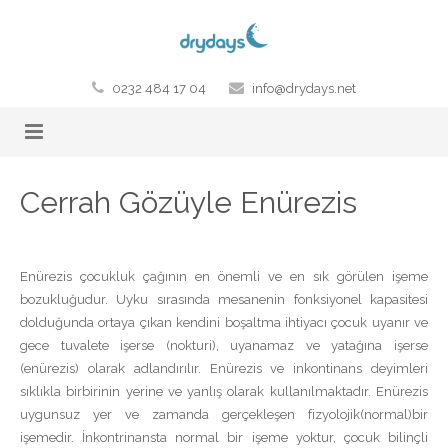
0232 484 17 04
info@drydays.net
Ana Sayfa
Cerrah Gözüyle Enürezis
Hakkımızda
Ürünler & Aksesuarlar
Enürezis çocukluk çağının en önemli ve en sık görülen işeme
bozukluğudur. Uyku sırasında mesanenin fonksiyonel kapasitesi
Enürezis Nokturna Nedir?
dolduğunda ortaya çıkan kendini boşaltma ihtiyacı çocuk uyanır ve
gece tuvalete işerse (nokturi), uyanamaz ve yatağına işerse
Dry Days Nasıl Kullanılır?
(enürezis) olarak adlandırılır. Enürezis ve inkontinans deyimleri
sıklıkla birbirinin yerine ve yanlış olarak kullanılmaktadır. Enürezis
Blog
uygunsuz yer ve zamanda gerçekleşen fizyolojik(normal)bir
işemedir. İnkontrinansta normal bir işeme yoktur, çocuk bilinçli