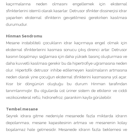
kaçırmalarına neden olmasını engellemek için eksternal
sfinkterlerini istemli olarak kasarlar. Detrusor sfinkter dissinerjisi idrar
yaparken eksternal sfinkterin gevşetilmesi gerekirken kasılması
durumudur.
Hinman Sendromu
Mesane instabiliteli çocukların idrar kaçırmaya engel olmak için
eksternal sfinkterlerini kasması sonucu çıkış direnci artar. Detrusor
kasının boşalmayı sağlaması için daha yüksek basınç oluşturması ve
daha kuvvetli kasılması gerekir bu da hipertrofiye uğramasına neden
olur. Hipertofik detrusor inhibe edilemeyen kasılmaların artmasına
neden olarak yine çocuğun eksternal sfinkterini kasmasına yol açar.
Kısır bir döngünün oluştuğu bu durum Hinman tarafından
tanımlanmıştır. Bu olgularda üst üriner sistem de etkilenir ve ciddi
vezikoüreteral reflü, hidronefroz, parankim kaybı görülebilir.
Tembel mesane
Seyrek idrara gitme nedeniyle mesanede fazla miktarda idrarın
depolanması, mesane kapasitesinin artması ve mesanenin kolay
boşalamaz hale gelmesidir. Mesanede idrarın fazla beklemesi ve