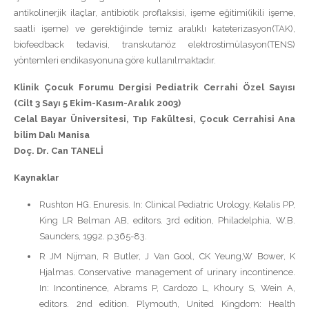
antikolinerjik ilaçlar, antibiotik proflaksisi, işeme eğitimi(ikili işeme,
saatli işeme) ve gerektiğinde temiz aralıklı kateterizasyon(TAK),
biofeedback tedavisi, transkutanöz elektrostimülasyon(TENS)
yöntemleri endikasyonuna göre kullanılmaktadır.
Klinik Çocuk Forumu Dergisi Pediatrik Cerrahi Özel Sayısı
(Cilt 3 Sayı 5 Ekim-Kasım-Aralık 2003)
Celal Bayar Üniversitesi, Tıp Fakültesi, Çocuk Cerrahisi Ana
bilim Dalı Manisa
Doç. Dr. Can TANELİ
Kaynaklar
Rushton HG. Enuresis. In: Clinical Pediatric Urology, Kelalis PP,
King LR Belman AB, editors. 3rd edition, Philadelphia, W.B.
Saunders, 1992. p.365-83.
R JM Nijman, R Butler, J Van Gool, CK Yeung,W Bower, K
Hjalmas. Conservative management of urinary incontinence.
In: Incontinence, Abrams P, Cardozo L, Khoury S, Wein A,
editors. 2nd edition. Plymouth, United Kingdom: Health