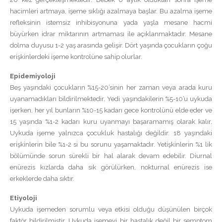
hacimleri artmaya, işeme sıklığı azalmaya başlar. Bu azalma işeme
refleksinin istemsiz inhibisyonuna yada yaşla mesane hacmi
büyürken idrar miktarının artmaması ile açıklanmaktadır. Mesane
dolma duyusu 1-2 yaş arasında gelişir. Dört yaşında çocukların çoğu
erişkinlerdeki işeme kontrolüne sahip olurlar.
Epidemiyoloji
Beş yaşındaki çocukların %15-20’sinin her zaman veya arada kuru
uyanamadıkları bildirilmektedir. Yedi yaşındakilerin %5-10’u uykuda
işerken, her yıl bunların %10-15 kadarı gece kontrolünü elde eder ve
15 yaşında %1-2 kadarı kuru uyanmayı başaramamış olarak kalır.
Uykuda işeme yalnızca çocukluk hastalığı değildir. 18 yaşındaki
erişkinlerin bile %1-2 si bu sorunu yaşamaktadır. Yetişkinlerin %1 lik
bölümünde sorun sürekli bir hal alarak devam edebilir. Diurnal
enürezis kızlarda daha sık görülürken, nokturnal enürezis ise
erkeklerde daha sıktır.
Etiyoloji
Uykuda işemeden sorumlu veya etkisi olduğu düşünülen birçok
faktör bildirilmiştir. Uykuda işemeyi bir hastalık değil bir semptom