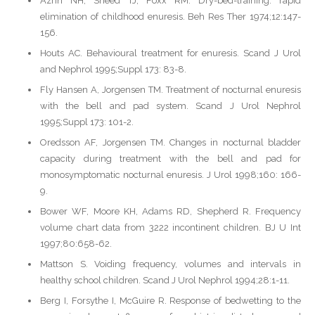
Azrin NH, Sneed TJ, Foxx RM. Dry-bed-training: rapid
elimination of childhood enuresis. Beh Res Ther 1974;12:147-
156.
Houts AC. Behavioural treatment for enuresis. Scand J Urol
and Nephrol 1995;Suppl 173: 83-8.
Fly Hansen A, Jorgensen TM. Treatment of nocturnal enuresis
with the bell and pad system. Scand J Urol Nephrol
1995;Suppl 173: 101-2.
Oredsson AF, Jorgensen TM. Changes in nocturnal bladder
capacity during treatment with the bell and pad for
monosymptomatic nocturnal enuresis. J Urol 1998;160: 166-
9.
Bower WF, Moore KH, Adams RD, Shepherd R. Frequency
volume chart data from 3222 incontinent children. BJ U Int
1997;80:658-62.
Mattson S. Voiding frequency, volumes and intervals in
healthy school children. Scand J Urol Nephrol 1994;28:1-11.
Berg I, Forsythe I, McGuire R. Response of bedwetting to the