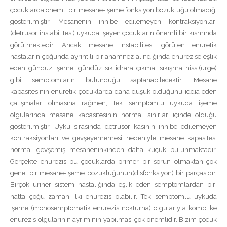
çocuklarda önemli bir mesane-işeme fonksiyon bozukluğu olmadığı
gösterilmiştir. Mesanenin inhibe edilemeyen kontraksiyonları
(detrusor instabilitesi) uykuda işeyen çocukların önemli bir kısmında
görülmektedir. Ancak mesane instabilitesi görülen enüretik
hastaların çoğunda ayrıntılı bir anamnez alındığında enürezise eşlik
eden gündüz işeme, gündüz sık idrara çıkma, sıkışma hissi(urge)
gibi semptomların bulunduğu saptanabilecektir. Mesane
kapasitesinin enüretik çocuklarda daha düşük olduğunu iddia eden
çalışmalar olmasına rağmen, tek semptomlu uykuda işeme
olgularında mesane kapasitesinin normal sınırlar içinde olduğu
gösterilmiştir. Uyku sırasında detrusor kasının inhibe edilemeyen
kontraksiyonları ve gevşeyememesi nedeniyle mesane kapasitesi
normal gevşemiş mesaneninkinden daha küçük bulunmaktadır.
Gerçekte enürezis bu çocuklarda primer bir sorun olmaktan çok
genel bir mesane-işeme bozukluğunun(disfonksiyon) bir parçasıdır.
Birçok üriner sistem hastalığında eşlik eden semptomlardan biri
hatta çoğu zaman ilki enürezis olabilir. Tek semptomlu uykuda
işeme (monosemptomatik enürezis nokturna) olgularıyla komplike
enürezis olgularının ayrımının yapılması çok önemlidir. Bizim çocuk