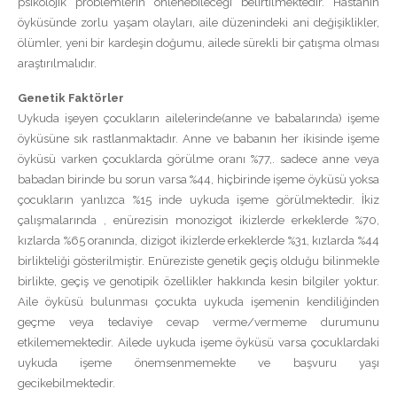
psikolojik problemlerin önlenebileceği belirtilmektedir. Hastanın
öyküsünde zorlu yaşam olayları, aile düzenindeki ani değişiklikler,
ölümler, yeni bir kardeşin doğumu, ailede sürekli bir çatışma olması
araştırılmalıdır.
Genetik Faktörler
Uykuda işeyen çocukların ailelerinde(anne ve babalarında) işeme
öyküsüne sık rastlanmaktadır. Anne ve babanın her ikisinde işeme
öyküsü varken çocuklarda görülme oranı %77,. sadece anne veya
babadan birinde bu sorun varsa %44, hiçbirinde işeme öyküsü yoksa
çocukların yanlızca %15 inde uykuda işeme görülmektedir. İkiz
çalışmalarında , enürezisin monozigot ikizlerde erkeklerde %70,
kızlarda %65 oranında, dizigot ikizlerde erkeklerde %31, kızlarda %44
birlikteliği gösterilmiştir. Enüreziste genetik geçiş olduğu bilinmekle
birlikte, geçiş ve genotipik özellikler hakkında kesin bilgiler yoktur.
Aile öyküsü bulunması çocukta uykuda işemenin kendiliğinden
geçme veya tedaviye cevap verme/vermeme durumunu
etkilememektedir. Ailede uykuda işeme öyküsü varsa çocuklardaki
uykuda işeme önemsenmemekte ve başvuru yaşı
gecikebilmektedir.