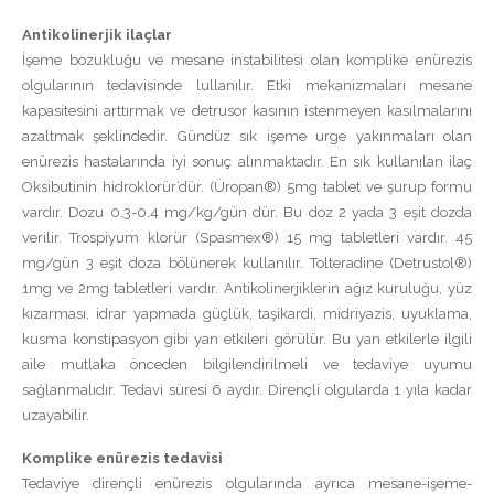
Antikolinerjik ilaçlar
İşeme bozukluğu ve mesane instabilitesi olan komplike enürezis
olgularının tedavisinde lullanılır. Etki mekanizmaları mesane
kapasitesini arttırmak ve detrusor kasının istenmeyen kasılmalarını
azaltmak şeklindedir. Gündüz sık işeme urge yakınmaları olan
enürezis hastalarında iyi sonuç alınmaktadır. En sık kullanılan ilaç
Oksibutinin hidroklorür’dür. (Üropan®) 5mg tablet ve şurup formu
vardır. Dozu 0.3-0.4 mg/kg/gün dür. Bu doz 2 yada 3 eşit dozda
verilir. Trospiyum klorür (Spasmex®) 15 mg tabletleri vardır. 45
mg/gün 3 eşit doza bölünerek kullanılır. Tolteradine (Detrustol®)
1mg ve 2mg tabletleri vardır. Antikolinerjiklerin ağız kuruluğu, yüz
kızarması, idrar yapmada güçlük, taşikardi, midriyazis, uyuklama,
kusma konstipasyon gibi yan etkileri görülür. Bu yan etkilerle ilgili
aile mutlaka önceden bilgilendirilmeli ve tedaviye uyumu
sağlanmalıdır. Tedavi süresi 6 aydır. Dirençli olgularda 1 yıla kadar
uzayabilir.
Komplike enürezis tedavisi
Tedaviye dirençli enürezis olgularında ayrıca mesane-işeme-