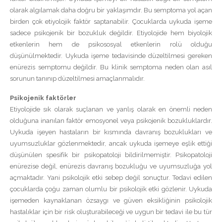
olarak algılamak daha doğru bir yaklaşımdır. Bu semptoma yol açan
birden çok etiyolojik faktör saptanabilir. Çocuklarda uykuda işeme
sadece psikojenik bir bozukluk değildir. Etiyolojide hem biyolojik
etkenlerin hem de psikososyal etkenlerin rolü olduğu
düşünülmektedir. Uykuda işeme tedavisinde düzeltilmesi gereken
enürezis semptomu değildir. Bu klinik semptoma neden olan asıl
sorunun tanınıp düzeltilmesi amaçlanmalıdır.
Psikojenik faktörler
Etiyolojide sık olarak suçlanan ve yanlış olarak en önemli neden
olduğuna inanılan faktör emosyonel veya psikojenik bozukluklardır.
Uykuda işeyen hastaların bir kısmında davranış bozuklukları ve
uyumsuzluklar gözlenmektedir, ancak uykuda işemeye eşlik ettiği
düşünülen spesifik bir psikopatoloji bildirilmemiştir. Psikopatoloji
enürezise değil, enürezis davranış bozukluğu ve uyumsuzluğa yol
açmaktadır. Yani psikolojik etki sebep değil sonuçtur. Tedavi edilen
çocuklarda çoğu zaman olumlu bir psikolojik etki gözlenir. Uykuda
işemeden kaynaklanan özsaygı ve güven eksikliğinin psikolojik
hastalıklar için bir risk oluşturabileceği ve uygun bir tedavi ile bu tür