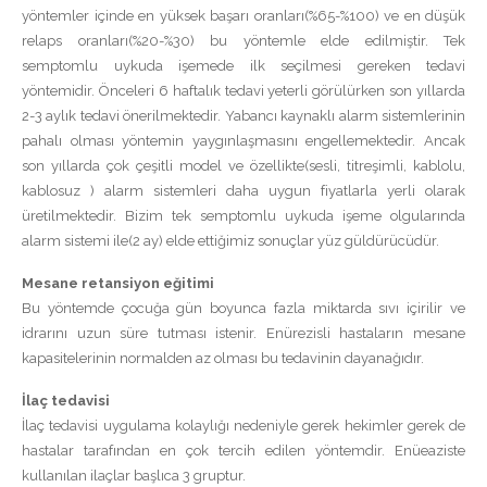
yöntemler içinde en yüksek başarı oranları(%65-%100) ve en düşük
relaps oranları(%20-%30) bu yöntemle elde edilmiştir. Tek
semptomlu uykuda işemede ilk seçilmesi gereken tedavi
yöntemidir. Önceleri 6 haftalık tedavi yeterli görülürken son yıllarda
2-3 aylık tedavi önerilmektedir. Yabancı kaynaklı alarm sistemlerinin
pahalı olması yöntemin yaygınlaşmasını engellemektedir. Ancak
son yıllarda çok çeşitli model ve özellikte(sesli, titreşimli, kablolu,
kablosuz ) alarm sistemleri daha uygun fiyatlarla yerli olarak
üretilmektedir. Bizim tek semptomlu uykuda işeme olgularında
alarm sistemi ile(2 ay) elde ettiğimiz sonuçlar yüz güldürücüdür.
Mesane retansiyon eğitimi
Bu yöntemde çocuğa gün boyunca fazla miktarda sıvı içirilir ve
idrarını uzun süre tutması istenir. Enürezisli hastaların mesane
kapasitelerinin normalden az olması bu tedavinin dayanağıdır.
İlaç tedavisi
İlaç tedavisi uygulama kolaylığı nedeniyle gerek hekimler gerek de
hastalar tarafından en çok tercih edilen yöntemdir. Enüeaziste
kullanılan ilaçlar başlıca 3 gruptur.