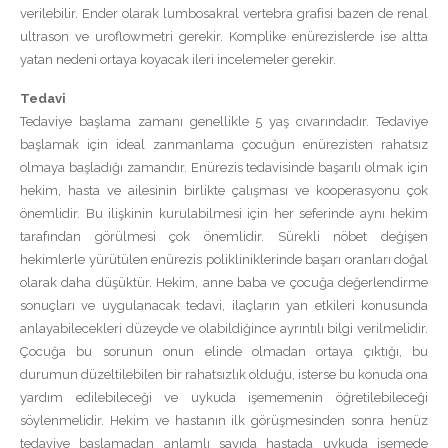
verilebilir. Ender olarak lumbosakral vertebra grafisi bazen de renal
ultrason ve uroflowmetri gerekir. Komplike enürezislerde ise altta
yatan nedeni ortaya koyacak ileri incelemeler gerekir.
Tedavi
Tedaviye başlama zamanı genellikle 5 yaş cıvarındadır. Tedaviye
başlamak için ideal zanmanlama çocuğun enürezisten rahatsız
olmaya başladığı zamandır. Enürezis tedavisinde başarılı olmak için
hekim, hasta ve ailesinin birlikte çalışması ve kooperasyonu çok
önemlidir. Bu ilişkinin kurulabilmesi için her seferinde aynı hekim
tarafından görülmesi çok önemlidir. Sürekli nöbet değişen
hekimlerle yürütülen enürezis polikliniklerinde başarı oranları doğal
olarak daha düşüktür. Hekim, anne baba ve çocuğa değerlendirme
sonuçları ve uygulanacak tedavi, ilaçların yan etkileri konusunda
anlayabilecekleri düzeyde ve olabildiğince ayrıntılı bilgi verilmelidir.
Çocuğa bu sorunun onun elinde olmadan ortaya çıktığı, bu
durumun düzeltilebilen bir rahatsızlık olduğu, isterse bu konuda ona
yardım edilebileceği ve uykuda işememenin öğretilebileceği
söylenmelidir. Hekim ve hastanın ilk görüşmesinden sonra henüz
tedaviye başlamadan anlamlı sayıda hastada uykuda işemede