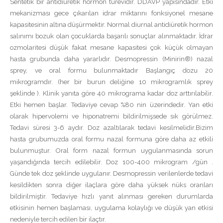
Sentetik bir antidiüretik hormon türevidir. DDAVP yapısındadır. Etki
mekanizması gece çıkarılan idrar miktarını fonksiyonel mesane
kapasitesinin altına düşürmektir. Normal diurnal antidiüretik hormon
salınımı bozuk olan çocuklarda başarılı sonuçlar alınmaktadır. İdrar
ozmolaritesi düşük fakat mesane kapasitesi çok küçük olmayan
hasta grubunda daha yararlıdır. Desmopressin (Minirin®) nazal
sprey, ve oral formu bulunmaktadır Başlangıç dozu 20
mikrogramdır. (her bir burun deliğine 10 mikrogramlık sprey
şeklinde ). Klinik yanıta göre 40 mikrograma kadar doz arttırılabilir.
Etki hemen başlar. Tedaviye cevap %80 nin üzerindedir. Yan etki
olarak hipervolemi ve hiponatremi bildirilmişsede sık görülmez.
Tedavi süresi 3-6 aydır. Doz azaltılarak tedavi kesilmelidir.Bizim
hasta grubumuzda oral formu nazal formuna göre daha az etkili
bulunmuştur. Oral form nazal formun uygulanmasında sorun
yaşandığında tercih edilebilir. Doz 100-400 mikrogram /gün .
Günde tek doz şeklinde uygulanır. Desmopressin verilenlerde tedavi
kesildikten sonra diğer ilaçlara göre daha yüksek nüks oranları
bildirilmiştir. Tedaviye hızlı yanıt alınması gereken durumlarda
etkisinin hemen başlaması, uygulama kolaylığı ve düşük yan etkisi
nedeniyle tercih edilen bir ilaçtır.