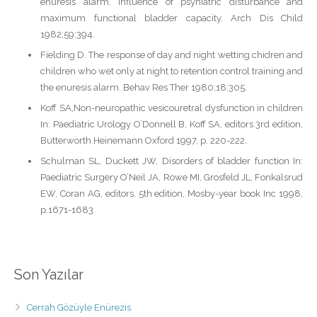
enuresis alarm. Influence of psyhiatric disturbance and
maximum functional bladder capacity. Arch Dis Child
1982;59:394.
Fielding D. The response of day and night wetting chidren and
children who wet only at night to retention control training and
the enuresis alarm. Behav Res Ther 1980;18:305.
Koff SA,Non-neuropathic vesicouretral dysfunction in children
In: Paediatric Urology O’Donnell B, Koff SA, editors 3rd edition,
Butterworth Heinemann Oxford 1997, p. 220-222.
Schulman SL, Duckett JW, Disorders of bladder function In:
Paediatric Surgery O’Neil JA, Rowe MI, Grosfeld JL, Fonkalsrud
EW, Coran AG, editors, 5th edition, Mosby-year book Inc 1998,
p.1671-1683
Son Yazılar
Cerrah Gözüyle Enürezis