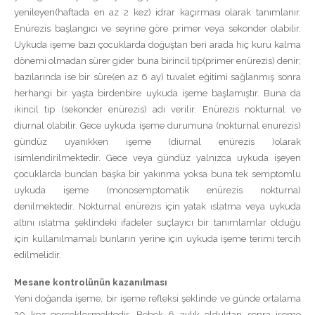
yenileyen(haftada en az 2 kez) idrar kaçırması olarak tanımlanır.
Enürezis başlangıcı ve seyrine göre primer veya sekonder olabilir.
Uykuda işeme bazı çocuklarda doğuştan beri arada hiç kuru kalma
dönemi olmadan sürer gider buna birincil tip(primer enürezis) denir;
bazılarında ise bir süre(en az 6 ay) tuvalet eğitimi sağlanmış sonra
herhangi bir yaşta birdenbire uykuda işeme başlamıştır. Buna da
ikincil tip (sekonder enürezis) adı verilir. Enürezis nokturnal ve
diurnal olabilir. Gece uykuda işeme durumuna (nokturnal enurezis)
gündüz uyanıkken işeme (diurnal enürezis )olarak
isimlendirilmektedir. Gece veya gündüz yalnızca uykuda işeyen
çocuklarda bundan başka bir yakınma yoksa buna tek semptomlu
uykuda işeme (monosemptomatik enürezis nokturna)
denilmektedir. Nokturnal enürezis için yatak ıslatma veya uykuda
altını ıslatma şeklindeki ifadeler suçlayıcı bir tanımlamlar olduğu
için kullanılmamalı bunların yerine için uykuda işeme terimi tercih
edilmelidir.
Mesane kontrolünün kazanılması
Yeni doğanda işeme, bir işeme refleksi şeklinde ve günde ortalama
20 kez gerçekleşmektedir. Bebek 6 aylık olduktan sonra işeme