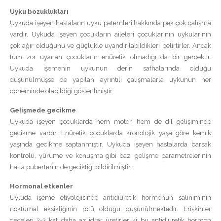
Uyku bozuklukları
Uykuda işeyen hastaların uyku paternleri hakkında pek çok çalışma
vardır. Uykuda işeyen çocukların aileleri çocuklarının uykularının
çok ağır olduğunu ve güçlükle uyandırılabildikleri belirtirler. Ancak
tüm zor uyanan çocukların enüretik olmadığı da bir gerçektir.
Uykuda işemenin uykunun derin safhalarında olduğu
düşünülmüşse de yapılan ayrıntılı çalışmalarla uykunun her
döneminde olabildiği gösterilmiştir.
Gelişmede gecikme
Uykuda işeyen çocuklarda hem motor, hem de dil gelişiminde
gecikme vardır. Enüretik çocuklarda kronolojik yaşa göre kemik
yaşında gecikme saptanmıştır. Uykuda işeyen hastalarda barsak
kontrolü, yürüme ve konuşma gibi bazı gelişme parametrelerinin
hatta pubertenin de geciktiği bildirilmiştir.
Hormonal etkenler
Uyluda işeme etiyolojisinde antidiüretik hormonun salınımının
nokturnal eksikliğinin rolü olduğu düşünülmektedir. Erişkinler
geceleri 2-3 kat daha az idrar üretirler ki bu antidiüretik hormon