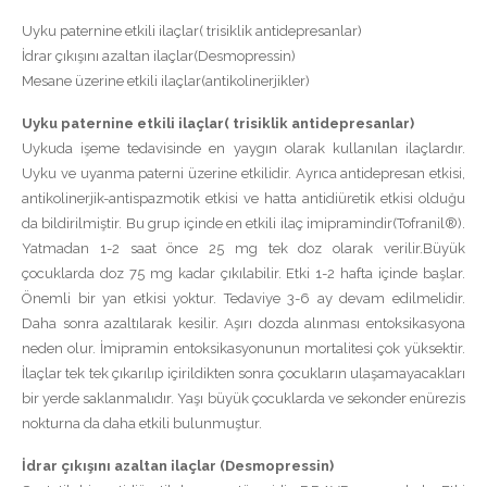
Uyku paternine etkili ilaçlar( trisiklik antidepresanlar)
İdrar çıkışını azaltan ilaçlar(Desmopressin)
Mesane üzerine etkili ilaçlar(antikolinerjikler)
Uyku paternine etkili ilaçlar( trisiklik antidepresanlar)
Uykuda işeme tedavisinde en yaygın olarak kullanılan ilaçlardır.
Uyku ve uyanma paterni üzerine etkilidir. Ayrıca antidepresan etkisi,
antikolinerjik-antispazmotik etkisi ve hatta antidiüretik etkisi olduğu
da bildirilmiştir. Bu grup içinde en etkili ilaç imipramindir(Tofranil®).
Yatmadan 1-2 saat önce 25 mg tek doz olarak verilir.Büyük
çocuklarda doz 75 mg kadar çıkılabilir. Etki 1-2 hafta içinde başlar.
Önemli bir yan etkisi yoktur. Tedaviye 3-6 ay devam edilmelidir.
Daha sonra azaltılarak kesilir. Aşırı dozda alınması entoksikasyona
neden olur. İmipramin entoksikasyonunun mortalitesi çok yüksektir.
İlaçlar tek tek çıkarılıp içirildikten sonra çocukların ulaşamayacakları
bir yerde saklanmalıdır. Yaşı büyük çocuklarda ve sekonder enürezis
nokturna da daha etkili bulunmuştur.
İdrar çıkışını azaltan ilaçlar (Desmopressin)