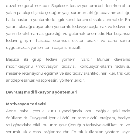
düzelme görülmektedir. Seçilecek tedavi yöntemi belirlenirken altta
yatan patoloji dışında çocuğun yaşı, sorunun sıklığı, tedavinin acilliği,
hatta hastanın yöntemlerle ilgili kendi tercihi dikkate alınmalıdır. En
yararlı olacağı düşünülen yöntemle tedaviye başlamak ve tedavinin
yarım bırakılmaması gerektiği vurgulamak önemlidir. Her başarısız
tedavi girişimi hastada olumsuz etkiler bırakır ve daha sonra
uygulanacak yöntemlerin başarısını azaltır.
Başlıca iki grup tedavi yöntemi vardır. Bunlar davranış
modifikasyonu (motivasyon tedavisi, kondüsyon-alarm tedavisi,
mesane retansiyonu eğitimi) ve ilaç tedavisi(antikolinerjikler, trisiklik
antidepresanlar, vasopressin) yöntemleridir.
Davranış modifikasyonu yöntemleri
Motivasyon tedavisi
Anne baba, çocuk kuru uyandığında onu değişik şekillerde
ödüllendirir. Duygusal içerikli ödüller somut ödüllere(para, hediye
vs.) göre daha etkili bulunmuştur. Çocuğun tedaviye aktif katılımı ve
sorumluluk alması sağlanmalıdır. En sık kullanılan yöntem kayıt