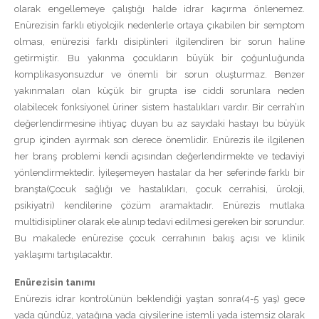
İletişim
olarak engellemeye çalıştığı halde idrar kaçırma önlenemez.
Enürezisin farklı etiyolojik nedenlerle ortaya çıkabilen bir semptom
olması, enürezisi farklı disiplinleri ilgilendiren bir sorun haline
getirmiştir. Bu yakınma çocukların büyük bir çoğunluğunda
komplikasyonsuzdur ve önemli bir sorun oluşturmaz. Benzer
yakınmaları olan küçük bir grupta ise ciddi sorunlara neden
olabilecek fonksiyonel üriner sistem hastalıkları vardır. Bir cerrah’ın
değerlendirmesine ihtiyaç duyan bu az sayıdaki hastayı bu büyük
grup içinden ayırmak son derece önemlidir. Enürezis ile ilgilenen
her branş problemi kendi açısından değerlendirmekte ve tedaviyi
yönlendirmektedir. İyileşemeyen hastalar da her seferinde farklı bir
branşta(Çocuk sağlığı ve hastalıkları, çocuk cerrahisi, üroloji,
psikiyatri) kendilerine çözüm aramaktadır. Enürezis mutlaka
multidisipliner olarak ele alınıp tedavi edilmesi gereken bir sorundur.
Bu makalede enürezise çocuk cerrahının bakış açısı ve klinik
yaklaşımı tartışılacaktır.
Enürezisin tanımı
Enürezis idrar kontrolünün beklendiği yaştan sonra(4-5 yaş) gece
yada gündüz, yatağına yada giysilerine istemli yada istemsiz olarak