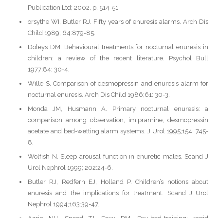
Publication Ltd; 2002, p. 514-51.
orsythe WI, Butler RJ. Fifty years of enuresis alarms. Arch Dis
Child 1989; 64:879-85.
Doleys DM. Behavioural treatments for nocturnal enuresis in
children: a review of the recent literature. Psychol Bull
1977;84: 30-4.
Wille S. Comparison of desmopressin and enuresis alarm for
nocturnal enuresis. Arch Dis Child 1986;61: 30-3.
Monda JM, Husmann A. Primary nocturnal enuresis: a
comparison among observation, imipramine, desmopressin
acetate and bed-wetting alarm systems. J Urol 1995;154: 745-
8.
Wolfish N. Sleep arousal function in enuretic males. Scand J
Urol Nephrol 1999; 202:24-6.
Butler RJ, Redfern EJ, Holland P. Children’s notions about
enuresis and the implications for treatment. Scand J Urol
Nephrol 1994;163:39-47.