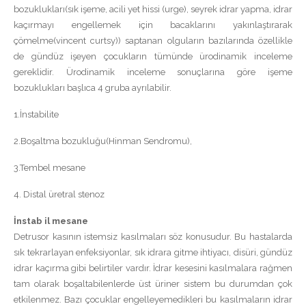
bozuklukları(sık işeme, acili yet hissi (urge), seyrek idrar yapma, idrar
kaçırmayı engellemek için bacaklarını yakınlaştırarak
çömelme(vincent curtsy)) saptanan olguların bazılarında özellikle
de gündüz işeyen çocukların tümünde ürodinamik inceleme
gereklidir. Ürodinamik inceleme sonuçlarına göre işeme
bozuklukları başlıca 4 gruba ayrılabilir.
1.İnstabilite
2.Boşaltma bozukluğu(Hinman Sendromu),
3.Tembel mesane
4. Distal üretral stenoz
İnstab il mesane
Detrusor kasının istemsiz kasılmaları söz konusudur. Bu hastalarda
sık tekrarlayan enfeksiyonlar, sık idrara gitme ihtiyacı, disüri, gündüz
idrar kaçırma gibi belirtiler vardır. İdrar kesesini kasılmalara rağmen
tam olarak boşaltabilenlerde üst üriner sistem bu durumdan çok
etkilenmez. Bazı çocuklar engelleyemedikleri bu kasılmaların idrar